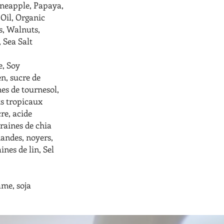
ineapple, Papaya,
 Oil, Organic
s, Walnuts,
, Sea Salt
e, Soy
n, sucre de
nes de tournesol,
ts tropicaux
re, acide
graines de chia
mandes, noyers,
ines de lin, Sel
ame, soja