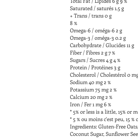
Total Fat / Lipides 6 g 9 %
Saturated / saturés 1.5 g
+ Trans / trans 0 g
8 %
Omega-6 / oméga-6 2 g
Omega-3 / oméga-3 0.2 g
Carbohydrate / Glucides 11 g
Fiber / Fibres 2 g 7 %
Sugars / Sucres 4 g 4 %
Protein / Protéines 3 g
Cholesterol / Cholestérol 0 m
Sodium 40 mg 2 %
Potassium 75 mg 2 %
Calcium 20 mg 2 %
Iron / Fer 1 mg 6 %
* 5% or less is a little, 15% or m
* 5 % ou moins c'est peu, 15 %
Ingredients: Gluten-Free Oats
Coconut Sugar, Sunflower See